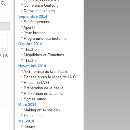
*
Conference Guillevic
*
Rallye des plantes
Septembre 2014
*
Soirée bretonne
*
Apéritif
*
Jeux bretons
*
Programme fête bretonne
Octobre 2014
*
Théâtre
*
Mégalithes et Fontaines
|
*
Théâtre
Novembre 2014
*
A.G. remise de la médaille
*
Danses après le repas de l'A.G
*
Repas de l'A.G
*
Préparation de la paëlla
*
Préparation de la paêlla
*
Sorties rando
Mars 2014
*
Making off exposition
*
Exposition
Mai 2014
*
Jersey