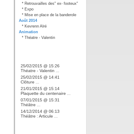
*
Retrouvailles des" ex- footeux"
*
Expo
*
Mise en place de la banderole
Août 2014
*
Kevrenn Alré
Animation
*
Théatre - Valentin
Derniers billets
25/02/2015 @ 15:26
Théatre - Valentin ...
25/02/2015 @ 14:41
Clôture ...
21/01/2015 @ 15:14
Plaquette du centenaire ...
07/01/2015 @ 15:31
Théâtre ...
14/12/2014 @ 06:13
Théâtre : Articule ...
Calendrier du blog