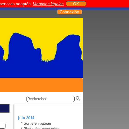
t services adaptés.
Mentions légales
.
OK
Connexion
Rubriques
juin 2014
*
Sortie en bateau
*
Photo des bénévoles