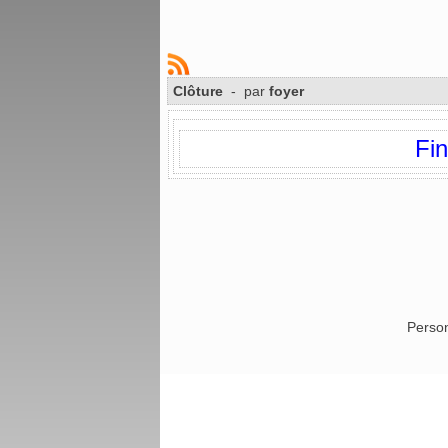
Clôture
- par
foyer
Fin
Person