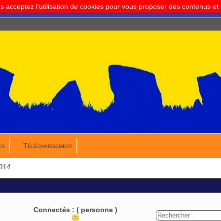
us acceptez l'utilisation de cookies pour vous proposer des contenus e
es
Téléchargement
014
Connectés :
( personne )