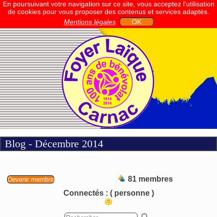
En poursuivant votre navigation sur ce site, vous acceptez l'utilisation
de cookies pour vous proposer des contenus et services adaptés.
Mentions légales
.
OK
Blog - Décembre 2014
81 membres
Devenir membre
Connectés :
( personne )