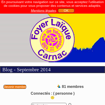
En poursuivant votre navigation sur ce site, vous acceptez l'utilisation
de cookies pour vous proposer des contenus et services adaptés.
Mentions légales
.
OK
Blog - Septembre 2014
81 membres
Devenir membre
Connectés :
( personne )