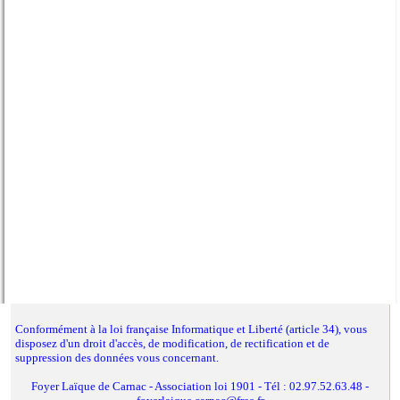
Calendrier du blog
Conformément à la loi française Informatique et Liberté (article 34), vous
disposez d'un droit d'accès, de modification, de rectification et de
suppression des données vous concernant.
Foyer Laïque de Carnac - Association loi 1901 - Tél : 02.97.52.63.48 -