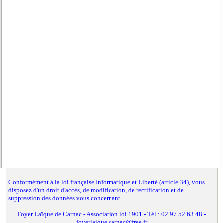
Calendrier du blog
Conformément à la loi française Informatique et Liberté (article 34), vous
disposez d'un droit d'accès, de modification, de rectification et de
suppression des données vous concernant.
Foyer Laïque de Carnac - Association loi 1901 - Tél : 02.97.52.63.48 -
foyerlaique.carnac@free.fr