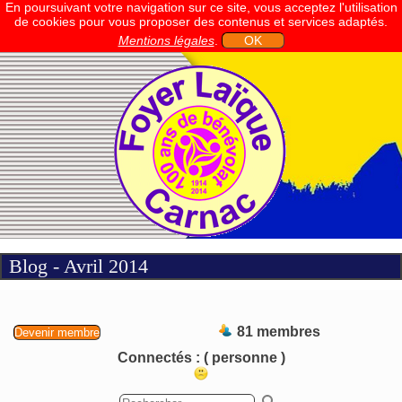
En poursuivant votre navigation sur ce site, vous acceptez l'utilisation
de cookies pour vous proposer des contenus et services adaptés.
Mentions légales
.
OK
Blog - Avril 2014
81 membres
Devenir membre
Connectés :
( personne )