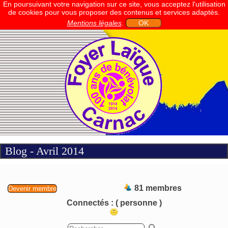
En poursuivant votre navigation sur ce site, vous acceptez l'utilisation
de cookies pour vous proposer des contenus et services adaptés.
Mentions légales
.
OK
Blog - Avril 2014
81 membres
Devenir membre
Connectés :
( personne )