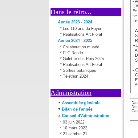
-
A
L’
Dans le rétro...
En
se
Le
Année 2023 - 2024
*
Les 110 ans du Foyer
-
A
*
Réalisations Art Floral
. 
. 
Année 2024 - 2025
RD
*
Collaboration musée
. 
*
FLC Rando
. 
*
Galettte des Rois 2025
. 
*
Réalisations Art Floral
-
C
*
Sorties botaniques
. G
*
Téléthon 2024
. 
. 
Administration
Assemblée générale
Dat
Der
Bilan de l'année
Cat
Conseil d'Administration
*
03 juin 2022
*
10 mars 2022
*
21 octobre 21