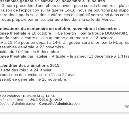
ssemblée générale : samedi 22 novembre à 16 heures.
A.G. sera précédée d’une photo souvenir prise sous la banderole, plac
 raison de l’exposition sur la guerre 14-18, nous ne pourrons pas dispos
 fera donc par la salle des conférences et l’apéritif sera servi dans cet
 repas préparé par un traiteur aura lieu dans la salle du Ménec.
nimations du centenaire en octobre, novembre et décembre :
Soirée théâtrale le 10 octobre : « Le libertin » par la troupe DUMANOIR.
Rando dans le cadre d’ «Un automne autrement » le 18 octobre :
V à 13H45 pour un départ à 14H. Un goûter sera offert par le FL après
Assemblée générale le 22 novembre.
Dictée du Téléthon le 6 décembre.
Soirée théâtrale par l’atelier « Articule » le samedi 13 décembre à 17H (
alendrier des animations 2015 :
alette des rois : le 24 janvier
Expositions des sections : du 11 au 22 avril.
Assemblée générale : le 28 novembre.
e de création :
10/09/2014 @ 14:54
nière modification :
29/11/2014 @ 12:12
égorie :
Administration - Conseil d'Administration