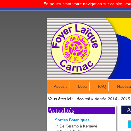
En poursuivant votre navigation sur ce site, vo
Accueil
Blog
FAQ
Nouvel
Vous êtes ici :
Accueil
»
Année 2014 - 2015
A
Actualités
Sorties Botaniques
*
De Kerarno à Kernévé