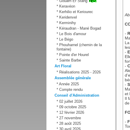
*
Gouarh Er Stang
*
Keravéon
*
Kerhilio et Keriourec
Ab
*
Keridenvel
*
Kerminihy
CO
*
Kéraudran - Mané Bogad
-
R
*
Le Bois d'amour
Ma
*
Le Bégo
La
*
Phouharnel (chemin de la
le
fontaine)
-
E
*
Pointe d'er Hourel
Ell
*
Sainte Barbe
fo
-
C
Art Floral
Al
*
Réalisations 2025 - 2026
d’
Assemblée générale
bé
*
Année 2025
-
S
Ma
*
Compte rendu
et
Conseil d'Administration
Il
*
02 juillet 2026
de
*
09 octobre 2025
FO
*
12 février 2026
*
27 novembre
-
F
*
28 août 2025
To
*
30 avril 2026