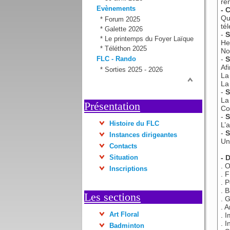
re
Evènements
- 
Qu
*
Forum 2025
té
*
Galette 2026
-
S
*
Le printemps du Foyer Laïque
He
*
Téléthon 2025
No
FLC - Rando
-
S
Af
*
Sorties 2025 - 2026
La
La
-
S
La
Présentation
Co
-
S
Histoire du FLC
L’a
-
S
Instances dirigeantes
Un
Contacts
Situation
- 
. 
Inscriptions
. 
. 
. 
Les sections
. 
. A
Art Floral
. 
. 
Badminton