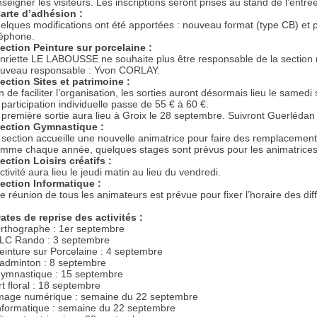
nseigner les visiteurs. Les inscriptions seront prises au stand de l’entrée
Carte d’adhésion :
elques modifications ont été apportées : nouveau format (type CB) et p
léphone.
ection Peinture sur porcelaine :
nriette LE LABOUSSE ne souhaite plus être responsable de la section m
uveau responsable : Yvon CORLAY.
ection Sites et patrimoine :
in de faciliter l’organisation, les sorties auront désormais lieu le samedi
 participation individuelle passe de 55 € à 60 €.
 première sortie aura lieu à Groix le 28 septembre. Suivront Guerléda
ection Gymnastique :
 section accueille une nouvelle animatrice pour faire des remplacement
mme chaque année, quelques stages sont prévus pour les animatrices
ection Loisirs créatifs :
ctivité aura lieu le jeudi matin au lieu du vendredi.
ection Informatique :
e réunion de tous les animateurs est prévue pour fixer l’horaire des dif
Dates de reprise des activités :
Orthographe : 1er septembre
FLC Rando : 3 septembre
Peinture sur Porcelaine : 4 septembre
Badminton : 8 septembre
Gymnastique : 15 septembre
rt floral : 18 septembre
Image numérique : semaine du 22 septembre
Informatique : semaine du 22 septembre