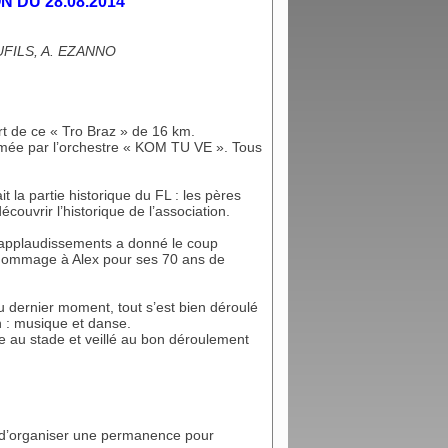
 DU 28.08.2014
UFILS, A. EZANNO
t de ce « Tro Braz » de 16 km.
imée par l’orchestre « KOM TU VE ». Tous
it la partie historique du FL : les pères
couvrir l’historique de l’association.
’applaudissements a donné le coup
 hommage à Alex pour ses 70 ans de
 dernier moment, tout s’est bien déroulé
n : musique et danse.
ace au stade et veillé au bon déroulement
s d’organiser une permanence pour