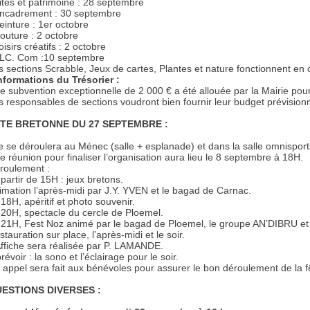
Sites et patrimoine : 28 septembre
Encadrement : 30 septembre
Peinture : 1er octobre
Couture : 2 octobre
oisirs créatifs : 2 octobre
FLC. Com :10 septembre
s sections Scrabble, Jeux de cartes, Plantes et nature fonctionnent en 
Informations du Trésorier :
e subvention exceptionnelle de 2 000 € a été allouée par la Mairie pour
s responsables de sections voudront bien fournir leur budget prévision
TE BRETONNE DU 27 SEPTEMBRE :
le se déroulera au Ménec (salle + esplanade) et dans la salle omnisport
e réunion pour finaliser l’organisation aura lieu le 8 septembre à 18H.
roulement :
 partir de 15H : jeux bretons.
imation l’après-midi par J.Y. YVEN et le bagad de Carnac.
 18H, apéritif et photo souvenir.
A 20H, spectacle du cercle de Ploemel.
A 21H, Fest Noz animé par le bagad de Ploemel, le groupe AN’DIBRU 
tauration sur place, l’après-midi et le soir.
Affiche sera réalisée par P. LAMANDE.
révoir : la sono et l’éclairage pour le soir.
 appel sera fait aux bénévoles pour assurer le bon déroulement de la f
ESTIONS DIVERSES :