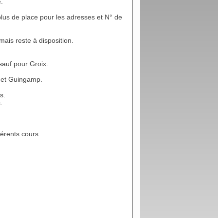
.
lus de place pour les adresses et N° de
ais reste à disposition.
 sauf pour Groix.
n et Guingamp.
s.
.
férents cours.