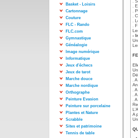
. 
Basket - Loisirs
. 
. 
Cartonnage
. 
Couture
. L
FLC - Rando
. 
Le
FLC.com
- 
Gymnastique
Un
Généalogie
Le
Image numérique
FE
Informatique
El
Jeux d'échecs
Un
Jeux de tarot
Dé
Marche douce
. A
An
Marche nordique
. A
Orthographe
. 
Peinture Evasion
. 
Res
Peinture sur porcelaine
L’
Plantes et Nature
A p
Un
Scrabble
Sites et patrimoine
QU
Tennis de table