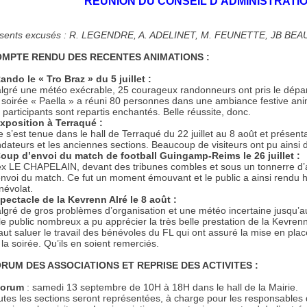
REUNION DU CONSEIL D’ADMINISTRATION
sents excusés : R. LEGENDRE, A. ADELINET, M. FEUNETTE, JB BEA
MPTE RENDU DES RECENTES ANIMATIONS :
ando le « Tro Braz » du 5 juillet :
lgré une météo exécrable, 25 courageux randonneurs ont pris le dépar
 soirée « Paella » a réuni 80 personnes dans une ambiance festive an
s participants sont repartis enchantés. Belle réussite, donc.
xposition à Terraqué :
e s’est tenue dans le hall de Terraqué du 22 juillet au 8 août et présenta
ndateurs et les anciennes sections. Beaucoup de visiteurs ont pu ainsi dé
oup d’envoi du match de football Guingamp-Reims le 26 juillet :
ex LE CHAPELAIN, devant des tribunes combles et sous un tonnerre d
envoi du match. Ce fut un moment émouvant et le public a ainsi rendu
névolat.
pectacle de la Kevrenn Alré le 8 août :
lgré de gros problèmes d’organisation et une météo incertaine jusqu’au
 le public nombreux a pu apprécier la très belle prestation de la Kevren
 faut saluer le travail des bénévoles du FL qui ont assuré la mise en pl
 la soirée. Qu’ils en soient remerciés.
RUM DES ASSOCIATIONS ET REPRISE DES ACTIVITES :
orum
: samedi 13 septembre de 10H à 18H dans le hall de la Mairie.
utes les sections seront représentées, à charge pour les responsable