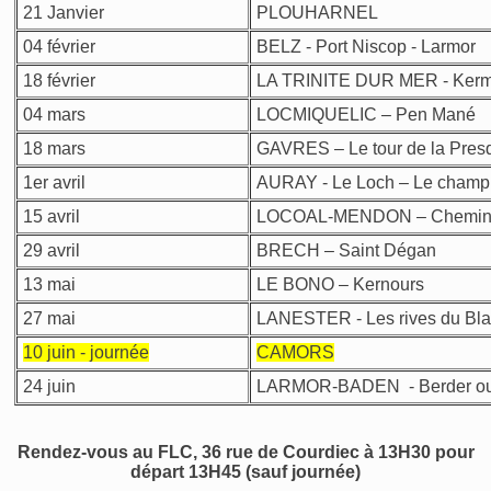
21 Janvier
PLOUHARNEL
04 février
BELZ - Port Niscop - Larmor
18 février
LA TRINITE DUR MER - Kerm
04 mars
LOCMIQUELIC – Pen Mané
18 mars
GAVRES – Le tour de la Presq
1er avril
AURAY - Le Loch – Le champ 
15 avril
LOCOAL-MENDON – Chemin 
29 avril
BRECH – Saint Dégan
13 mai
LE BONO – Kernours
27 mai
LANESTER - Les rives du Bla
10 juin - journée
CAMORS
24 juin
LARMOR-BADEN - Berder ou l
Rendez-vous au FLC, 36 rue de Courdiec à 13H30 pour
départ 13H45 (sauf journée)