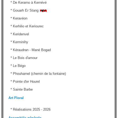
*
De Kerarno à Kernévé
*
Gouarh Er Stang
*
Keravéon
*
Kerhilio et Keriourec
*
Keridenvel
*
Kerminihy
*
Kéraudran - Mané Bogad
*
Le Bois d'amour
*
Le Bégo
*
Phouharnel (chemin de la fontaine)
*
Pointe d'er Hourel
*
Sainte Barbe
Art Floral
*
Réalisations 2025 - 2026
Assemblée générale