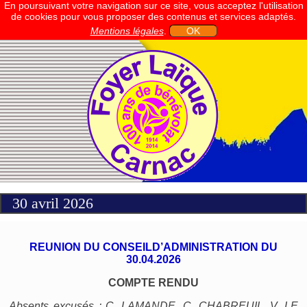
En poursuivant votre navigation sur ce site, vous acceptez l'utilisation
de cookies pour vous proposer des contenus et services adaptés.
Mentions légales
.
OK
30 avril 2026
REUNION DU CONSEILD’ADMINISTRATION DU
30.04.2026
COMPTE RENDU
Absents excusés : C. LAMANDE, C. CHABREUIL, V. LE