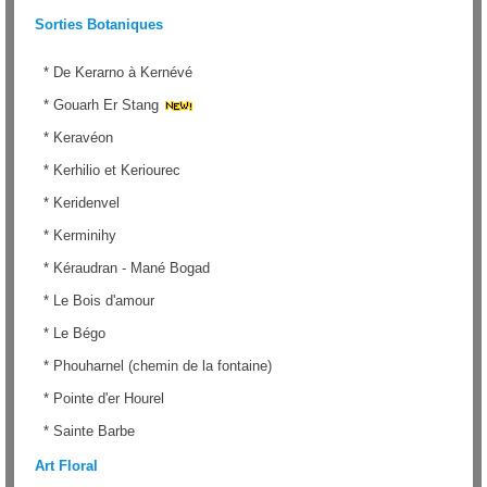
Sorties Botaniques
*
De Kerarno à Kernévé
*
Gouarh Er Stang
*
Keravéon
*
Kerhilio et Keriourec
*
Keridenvel
*
Kerminihy
*
Kéraudran - Mané Bogad
*
Le Bois d'amour
*
Le Bégo
*
Phouharnel (chemin de la fontaine)
*
Pointe d'er Hourel
*
Sainte Barbe
Art Floral