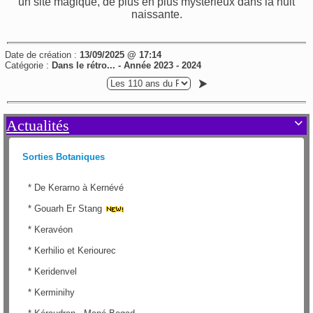
un site magique, de plus en plus mystérieux dans la nuit
naissante.
Date de création :
13/09/2025 @ 17:14
Catégorie :
Dans le rétro... - Année 2023 - 2024
Actualités

Sorties Botaniques
*
De Kerarno à Kernévé
*
Gouarh Er Stang
*
Keravéon
*
Kerhilio et Keriourec
*
Keridenvel
*
Kerminihy