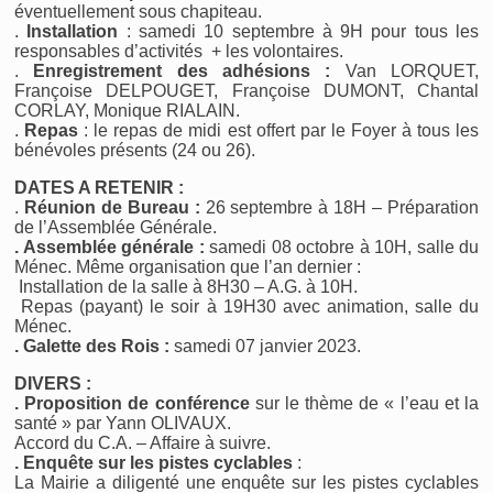
éventuellement sous chapiteau.
.
Installation
: samedi 10 septembre à 9H pour tous les
responsables d’activités + les volontaires.
.
Enregistrement des adhésions :
Van LORQUET,
Françoise DELPOUGET, Françoise DUMONT, Chantal
CORLAY, Monique RIALAIN.
.
Repas
: le repas de midi est offert par le Foyer à tous les
bénévoles présents (24 ou 26).
DATES A RETENIR :
.
Réunion de Bureau :
26 septembre à 18H – Préparation
de l’Assemblée Générale.
. Assemblée générale :
samedi 08 octobre à 10H, salle du
Ménec. Même organisation que l’an dernier :
Installation de la salle à 8H30 – A.G. à 10H.
Repas (payant) le soir à 19H30 avec animation, salle du
Ménec.
. Galette des Rois :
samedi 07 janvier 2023.
DIVERS :
. Proposition de conférence
sur le thème de « l’eau et la
santé » par Yann OLIVAUX.
Accord du C.A. – Affaire à suivre.
. Enquête sur les pistes cyclables
:
La Mairie a diligenté une enquête sur les pistes cyclables