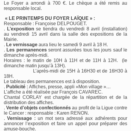
Le Foyer a arrondi à 700 €. Le chèque a été remis au
responsable local.
« LE PRINTEMPS DU FOYER LAÏQUE » :
Responsable : Françoise DELPOUGET.
.
L’exposition
se tiendra du vendredi 8 avril (installation)
au vendredi 15 avril dans la salle des expositions de la
Mairie.
.
Le vernissage
aura lieu le samedi 9 avril à 18 H.
.
Les permanences
seront assurées tous les jours sauf le
dimanche après-midi.
Horaires : le matin de 10H à 11H et de 11H à 12H. (le
dimanche matin jusqu’à 13H).
L’après-midi de 15H à 16H30 et de 16H30 à
18H.
Le tableau des permanences est à disposition.
.
Publicité :
Affiches, presse, appli »Mon village »…
L’affiche a été réalisée par François CAVAREC.
Chantal CORLAY est chargée de la répartition et de la
distribution des affiches.
.
Vente d’objets confectionnés
au profit de la Ligue contre
le Cancer : responsable : Karen RENON.
.
Vernissage :
un mot sera adressé aux adhérents pour
annoncer l’exposition et faire un appel pour préparer des
amuse-bouche.