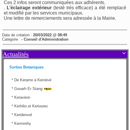
Ces 2 infos seront communiquées aux adhérents.
.
L’éclairage extérieur
(testé très efficace) a été remplacé
et modifié par les services municipaux.
Une lettre de remerciements sera adressée à la Mairie.
Date de création :
20/03/2022 @ 08:49
Catégorie :
- Conseil d'Administration
Actualités

Sorties Botaniques
*
De Kerarno à Kernévé
*
Gouarh Er Stang
*
Keravéon
*
Kerhilio et Keriourec
*
Keridenvel
*
Kerminihy