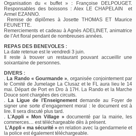
Organisation du « buffet » : Françoise DELPOUGET.
Responsables des boissons : Alex LE CHAPELAIN et
Armel EZANNO.
Remise de diplômes à Josette THOMAS ET Maurice
FEUNETTE.
Remerciements et cadeau à Agnès ADELINET, animatrice
de l’Art floral pendant de nombreuses années.
REPAS DES BENEVOLES :
La date retenue est le vendredi 3 juin.
Il reste à trouver un restaurant pouvant accueillir une
soixantaine de personnes.
DIVERS :
.
La Rando « Gourmande »
, organisée conjointement par
le Comité de Jumelage La Clusaz et le FL aura lieu le 14
mai. Départ de Port en Dro à 17H. La Rando et la Marche
Douce sont chargées des circuits.
.
La Ligue de l’Enseignement
demande au Foyer de
signer une sorte d’engagement moral : le document est à
lire. Il sera discuté plus tard.
.
L’Appli « Mon Village »
documenté par la mairie, les
commerces… est téléchargeable dès à présent.
L’Appli « ma sécurité »
en relation avec la gendarmerie et
la police est également téléchargeable.