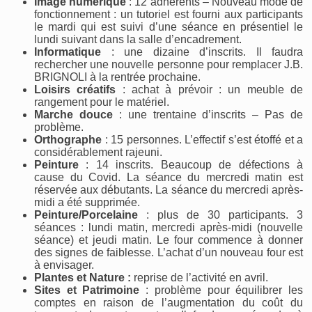
Image numérique
: 12 adhérents – Nouveau mode de
fonctionnement : un tutoriel est fourni aux participants
le mardi qui est suivi d’une séance en présentiel le
lundi suivant dans la salle d’encadrement.
Informatique
: une dizaine d’inscrits. Il faudra
rechercher une nouvelle personne pour remplacer J.B.
BRIGNOLI à la rentrée prochaine.
Loisirs créatifs
: achat à prévoir : un meuble de
rangement pour le matériel.
Marche douce
: une trentaine d’inscrits – Pas de
problème.
Orthographe
: 15 personnes. L’effectif s’est étoffé et a
considérablement rajeuni.
Peinture
: 14 inscrits. Beaucoup de défections à
cause du Covid. La séance du mercredi matin est
réservée aux débutants. La séance du mercredi après-
midi a été supprimée.
Peinture/Porcelaine
: plus de 30 participants. 3
séances : lundi matin, mercredi après-midi (nouvelle
séance) et jeudi matin. Le four commence à donner
des signes de faiblesse. L’achat d’un nouveau four est
à envisager.
Plantes et Nature :
reprise de l’activité en avril.
Sites et Patrimoine
: problème pour équilibrer les
comptes en raison de l’augmentation du coût du