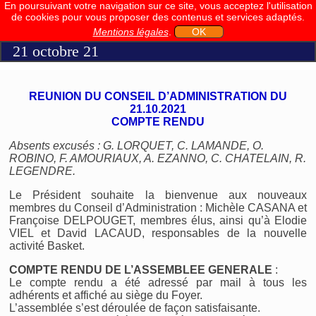
En poursuivant votre navigation sur ce site, vous acceptez l'utilisation
de cookies pour vous proposer des contenus et services adaptés.
Mentions légales
.
OK
21 octobre 21
REUNION DU CONSEIL D’ADMINISTRATION DU
21.10.2021
COMPTE RENDU
Absents excusés : G. LORQUET, C. LAMANDE, O.
ROBINO, F. AMOURIAUX, A. EZANNO, C. CHATELAIN, R.
LEGENDRE.
Le Président souhaite la bienvenue aux nouveaux
membres du Conseil d’Administration : Michèle CASANA et
Françoise DELPOUGET, membres élus, ainsi qu’à Elodie
VIEL et David LACAUD, responsables de la nouvelle
activité Basket.
COMPTE RENDU DE L’ASSEMBLEE GENERALE
:
Le compte rendu a été adressé par mail à tous les
adhérents et affiché au siège du Foyer.
L’assemblée s’est déroulée de façon satisfaisante.