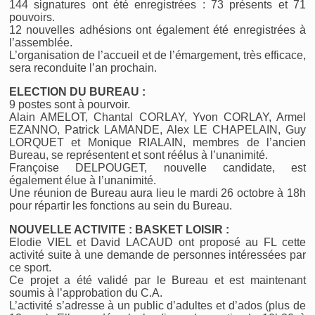
144 signatures ont été enregistrées : 73 présents et 71
pouvoirs.
12 nouvelles adhésions ont également été enregistrées à
l’assemblée.
L’organisation de l’accueil et de l’émargement, très efficace,
sera reconduite l’an prochain.
ELECTION DU BUREAU :
9 postes sont à pourvoir.
Alain AMELOT, Chantal CORLAY, Yvon CORLAY, Armel
EZANNO, Patrick LAMANDE, Alex LE CHAPELAIN, Guy
LORQUET et Monique RIALAIN, membres de l’ancien
Bureau, se représentent et sont réélus à l’unanimité.
Françoise DELPOUGET, nouvelle candidate, est
également élue à l’unanimité.
Une réunion de Bureau aura lieu le mardi 26 octobre à 18h
pour répartir les fonctions au sein du Bureau.
NOUVELLE ACTIVITE : BASKET LOISIR :
Elodie VIEL et David LACAUD ont proposé au FL cette
activité suite à une demande de personnes intéressées par
ce sport.
Ce projet a été validé par le Bureau et est maintenant
soumis à l’approbation du C.A.
L’activité s’adresse à un public d’adultes et d’ados (plus de