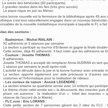
La soirée des bénévoles (60 participants).
2 grandes randos dans les îles (très gros succès).
Le pique-nique en juin au Ménec.
oins bonne nouvelle est la fermeture de la bibliothèque après 49 ans d
iothèque s’est tout naturellement engagée dans un nouveau bénévolat d
onsables de la nouvelle médiathèque municipale à laquelle le FL a fait 
bilan des sections :
- Badminton : Michel RIALAIN :
92 adhérents et 3 séances par semaine.
La section a participé au tournoi d’Erdeven et gagné la finale doubl
Cette année, déjà 45 adhérents. Il faut noter que les adhésions se fo
- Couture : Josette THOMAS :
8 adhérentes.
Josette THOMAS a accepté de remplacer Annie AUDRAN en tant que r
1 séance par semaine le jeudi après-midi.
L’activité se déroule dans la joie et la bonne humeur avec entraide m
La section apporte également son aide précieuse à d’autres sect
costumes et l’Informatique pour la réalisation de rideaux.
- Les curieux de nature : Annick LEGENDRE :
La section entame sa quatrième année avec 14 enfants qui particip
Le thème choisi cette année est « la découverte des insectes puis 
phare cet automne : la réalisation d’un « hôtel des insectes » q
réserve de l’accord de la Mairie).
- FLC.com : Eric LORANS :
Cette petite section de 7 personnes gèrent les 2 sites du FLC : le