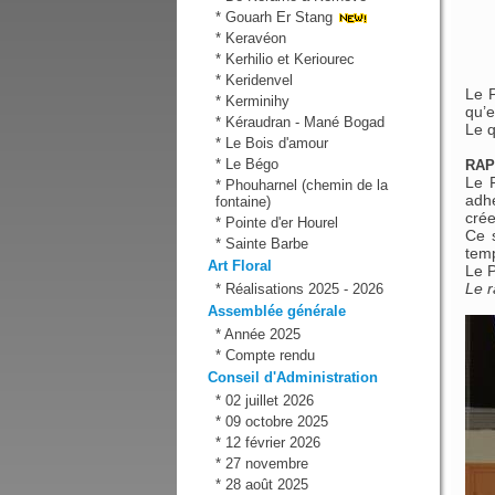
*
Gouarh Er Stang
*
Keravéon
*
Kerhilio et Keriourec
*
Keridenvel
Le P
*
Kerminihy
qu’e
*
Kéraudran - Mané Bogad
Le q
*
Le Bois d'amour
*
Le Bégo
RAP
Le 
*
Phouharnel (chemin de la
adhé
fontaine)
crée
*
Pointe d'er Hourel
Ce s
*
Sainte Barbe
tem
Art Floral
Le P
Le r
*
Réalisations 2025 - 2026
Assemblée générale
*
Année 2025
*
Compte rendu
Conseil d'Administration
*
02 juillet 2026
*
09 octobre 2025
*
12 février 2026
*
27 novembre
*
28 août 2025