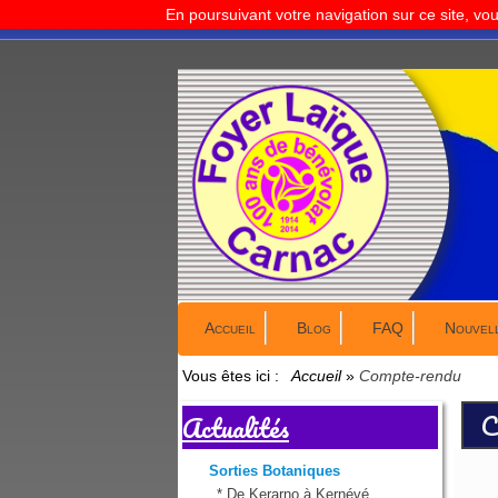
En poursuivant votre navigation sur ce site, vo
Accueil
Blog
FAQ
Nouvel
Vous êtes ici :
Accueil
»
Compte-rendu
C
Actualités
Sorties Botaniques
*
De Kerarno à Kernévé