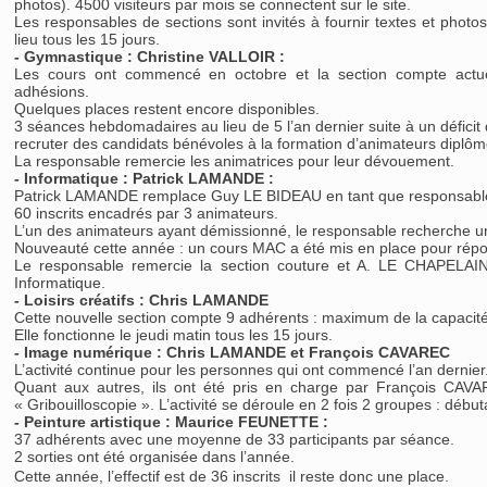
photos). 4500 visiteurs par mois se connectent sur le site.
Les responsables de sections sont invités à fournir textes et photos
lieu tous les 15 jours.
- Gymnastique : Christine VALLOIR :
Les cours ont commencé en octobre et la section compte actue
adhésions.
Quelques places restent encore disponibles.
3 séances hebdomadaires au lieu de 5 l’an dernier suite à un déficit
recruter des candidats bénévoles à la formation d’animateurs diplômé
La responsable remercie les animatrices pour leur dévouement.
- Informatique : Patrick LAMANDE :
Patrick LAMANDE remplace Guy LE BIDEAU en tant que responsable 
60 inscrits encadrés par 3 animateurs.
L’un des animateurs ayant démissionné, le responsable recherche u
Nouveauté cette année : un cours MAC a été mis en place pour rép
Le responsable remercie la section couture et A. LE CHAPELAIN 
Informatique.
- Loisirs créatifs : Chris LAMANDE
Cette nouvelle section compte 9 adhérents : maximum de la capacité d
Elle fonctionne le jeudi matin tous les 15 jours.
- Image numérique : Chris LAMANDE et François CAVAREC
L’activité continue pour les personnes qui ont commencé l’an dernier
Quant aux autres, ils ont été pris en charge par François CAV
« Gribouilloscopie ». L’activité se déroule en 2 fois 2 groupes : début
- Peinture artistique : Maurice FEUNETTE :
37 adhérents avec une moyenne de 33 participants par séance.
2 sorties ont été organisée dans l’année.
Cette année, l’effectif est de 36 inscrits  il reste donc une place.