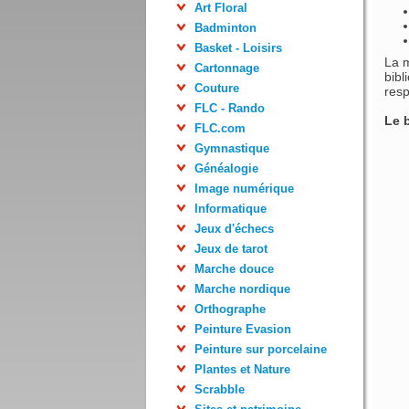
Art Floral
Badminton
Basket - Loisirs
La m
Cartonnage
bibl
Couture
resp
FLC - Rando
Le 
FLC.com
Gymnastique
Généalogie
Image numérique
Informatique
Jeux d'échecs
Jeux de tarot
Marche douce
Marche nordique
Orthographe
Peinture Evasion
Peinture sur porcelaine
Plantes et Nature
Scrabble