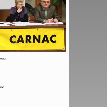
reau.
bre.