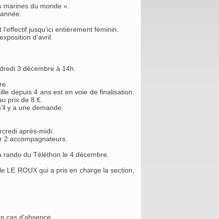
les marines du monde ».
’année.
effectif jusqu’ici entièrement féminin.
xposition d’avril.
ndredi 3 décembre à 14h.
re.
le depuis 4 ans est en voie de finalisation.
au prix de 8 €.
s’il y a une demande.
rcredi après-midi.
par 2 accompagnateurs.
la rando du Téléthon le 4 décembre.
lle LE ROUX qui a pris en charge la section,
.
n cas d’absence.