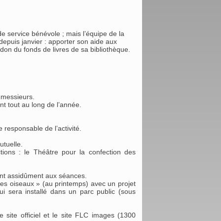
e service bénévole ; mais l’équipe de la
epuis janvier : apporter son aide aux
don du fonds de livres de sa bibliothèque.
e-messieurs.
nt tout au long de l’année.
esponsable de l’activité.
utuelle.
ions : le Théâtre pour la confection des
ent assidûment aux séances.
des oiseaux » (au printemps) avec un projet
ui sera installé dans un parc public (sous
 site officiel et le site FLC images (1300