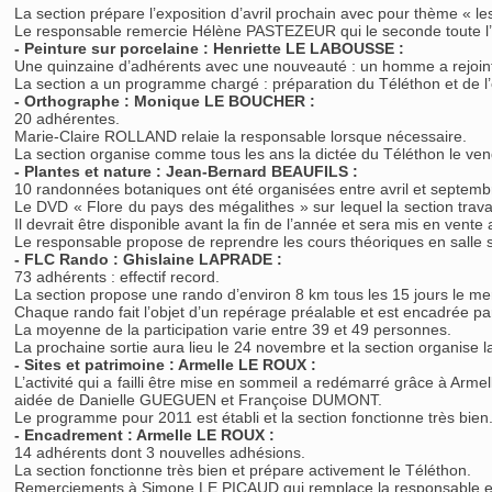
La section prépare l’exposition d’avril prochain avec pour thème « 
Le responsable remercie Hélène PASTEZEUR qui le seconde toute l
- Peinture sur porcelaine : Henriette LE LABOUSSE :
Une quinzaine d’adhérents avec une nouveauté : un homme a rejoint l’
La section a un programme chargé : préparation du Téléthon et de l’e
- Orthographe : Monique LE BOUCHER :
20 adhérentes.
Marie-Claire ROLLAND relaie la responsable lorsque nécessaire.
La section organise comme tous les ans la dictée du Téléthon le ve
- Plantes et nature : Jean-Bernard BEAUFILS :
10 randonnées botaniques ont été organisées entre avril et septemb
Le DVD « Flore du pays des mégalithes » sur lequel la section travail
Il devrait être disponible avant la fin de l’année et sera mis en vente 
Le responsable propose de reprendre les cours théoriques en salle 
- FLC Rando : Ghislaine LAPRADE :
73 adhérents : effectif record.
La section propose une rando d’environ 8 km tous les 15 jours le me
Chaque rando fait l’objet d’un repérage préalable et est encadrée 
La moyenne de la participation varie entre 39 et 49 personnes.
La prochaine sortie aura lieu le 24 novembre et la section organise 
- Sites et patrimoine : Armelle LE ROUX :
L’activité qui a failli être mise en sommeil a redémarré grâce à Arme
aidée de Danielle GUEGUEN et Françoise DUMONT.
Le programme pour 2011 est établi et la section fonctionne très bien
- Encadrement : Armelle LE ROUX :
14 adhérents dont 3 nouvelles adhésions.
La section fonctionne très bien et prépare activement le Téléthon.
Remerciements à Simone LE PICAUD qui remplace la responsable e