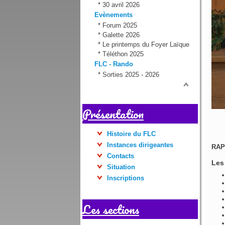
*
30 avril 2026
Evènements
*
Forum 2025
*
Galette 2026
*
Le printemps du Foyer Laïque
*
Téléthon 2025
FLC - Rando
*
Sorties 2025 - 2026
Présentation
Histoire du FLC
Instances dirigeantes
RAP
Contacts
Les
Situation
Inscriptions
Les sections