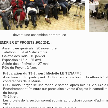
devant une assemblée nombreuse .
ENDRIER ET PROJETS 2010-2011 :
Assemblée générale : 20 novembre
Téléthon : 3, 4 et 5 décembre
Galette des Rois : 15 janvier
Exposition : 16 au 25 avril
Soirée des bénévoles : 27 mai
Fête du Foyer : à fixer.
Préparation du Téléthon : Michèle LE TENAFF :
4 sections du FL participent : Orthographe : dictée du Téléthon le 3
conférences de la Mairie.
FLC Rando : organise une rando le samedi après-midi : RV à 14h à l
Encadrement et Peinture sur porcelaine : vente d’objets le samedi tou
du bourg.
Théâtre :
Les projets de la section seront soumis au prochain conseil d’admini
2011.
Préparation du centenaire du Foyer Laïque :