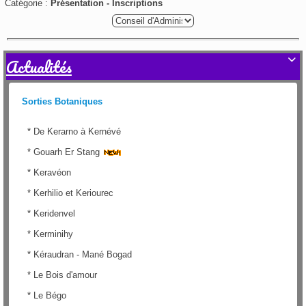
Catégorie :
Présentation -
Inscriptions
Actualités

Sorties Botaniques
*
De Kerarno à Kernévé
*
Gouarh Er Stang
*
Keravéon
*
Kerhilio et Keriourec
*
Keridenvel
*
Kerminihy
*
Kéraudran - Mané Bogad
*
Le Bois d'amour
*
Le Bégo