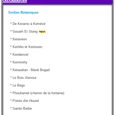
Sorties Botaniques
*
De Kerarno à Kernévé
*
Gouarh Er Stang
*
Keravéon
*
Kerhilio et Keriourec
*
Keridenvel
*
Kerminihy
*
Kéraudran - Mané Bogad
*
Le Bois d'amour
*
Le Bégo
*
Phouharnel (chemin de la fontaine)
*
Pointe d'er Hourel
*
Sainte Barbe