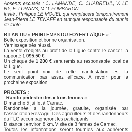
Absents excusés : C. LAMANDE, C. CHABREUIL, V. LE
NY, E. LORANS, M.O. FOMBARON.
Invité : Philippe LE MOUEL qui remplacera temporairement
Jean-Pierre LE TENAFF en tant que responsable du tennis
de table.
BILAN DU « PRINTEMPS DU FOYER LAÏQUE » :
Belle exposition et bonne organisation.
Vernissage très réussi.
La vente d’objets au profit de la Ligue contre le cancer a
rapporté
1 095,50 €
.
Un chèque de
1 200 €
sera remis au responsable local de
la Ligue.
Le seul point noir de cette manifestation est la
communication pas assez efficace. A revoir pour la
prochaine exposition.
PROJETS :
. Rando pédestre des « trois fermes » :
Dimanche 5 juillet à Carnac.
Randonnée à la journée, gratuite, organisée par
l’association Res’Agri. Des agriculteurs et des randonneurs
du FLC accompagneront les participants.
Distance : environ 8 km. Visite de 3 fermes de Carnac.
Toutes les informations seront fournies aux adhérents