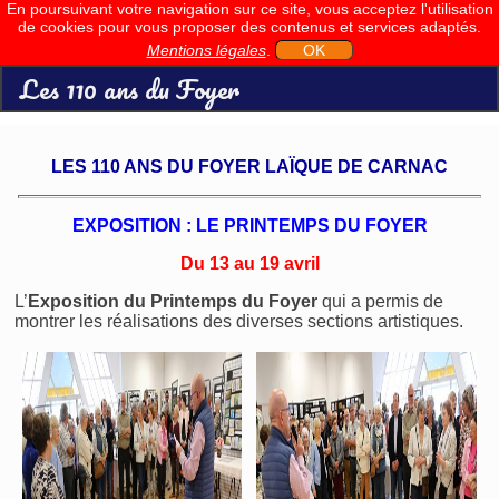
En poursuivant votre navigation sur ce site, vous acceptez l'utilisation
de cookies pour vous proposer des contenus et services adaptés.
Mentions légales
.
OK
Les 110 ans du Foyer
LES 110 ANS DU FOYER LAÏQUE DE CARNAC
EXPOSITION : LE PRINTEMPS DU FOYER
Du 13 au 19 avril
L’
Exposition du Printemps du Foyer
qui a permis de
montrer les réalisations des diverses sections artistiques.