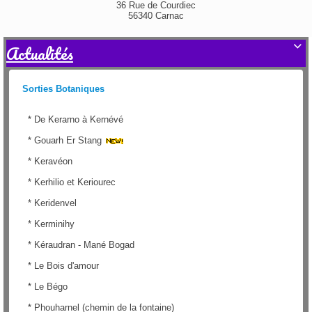
36 Rue de Courdiec
56340 Carnac
Actualités

Sorties Botaniques
*
De Kerarno à Kernévé
*
Gouarh Er Stang
*
Keravéon
*
Kerhilio et Keriourec
*
Keridenvel
*
Kerminihy
*
Kéraudran - Mané Bogad
*
Le Bois d'amour
*
Le Bégo
*
Phouharnel (chemin de la fontaine)